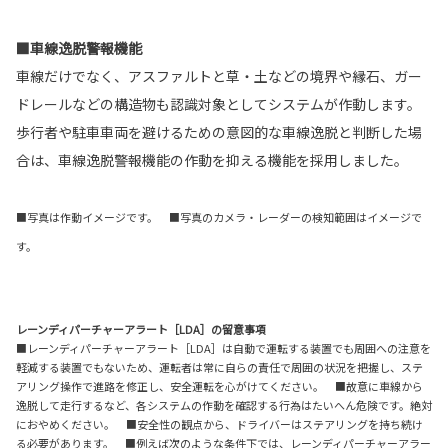
■車線逸脱警報機能
車線だけでなく、アスファルトと草・土などの境界や縁石、ガー
ドレールなどの構造物も認識対象としてシステムが作動します。
歩行者や駐車車両を避けるための意図的な車線逸脱と判断した場
合は、車線逸脱警報機能の作動を抑える機能を採用しました。
■写真は作動イメージです。 ■写真のカメラ・レーダーの検知範囲はイメージで
す。
レーンディパーチャーアラート［LDA］の留意事項
■レーンディパーチャーアラート［LDA］は自動で運転する装置でも周囲への注意を
軽減する装置でもないため、運転者は常に自らの責任で周囲の状況を把握し、ステ
アリング操作で進路を修正し、安全運転を心がけてください。 ■故意に車線から
逸脱して走行するなど、各システムの作動を確認する行為はたいへん危険です。絶対
におやめください。 ■安全性の観点から、ドライバーはステアリングを持ち続け
る必要があります。 ■例えば次のような条件下では、レーンディパーチャーアラー