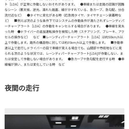
ト［LDA］が正常に作動しないおそれがあります。 ●車線または走路の認識が困難
なシーン（悪天候、逆光、濡れた路面、線がかすれている、急カーブ、急勾配、分合
流付近など） ●タイヤに変化がある時（応急用タイヤ、タイヤチェーン装着時な
ど） ■例えば次のような条件下ではシステムの作動条件が満たされずレーンディパ
ーチャーアラート［LDA］の作動をキャンセルする場合があります。 ●車線を見失
った時 ●ドライバーの追加運転操作を検知した時（ステアリング、ブレーキ、アク
セルの操作など） など ■レーンディパーチャーアラート［LDA］は約50km/h以
上で作動します。路外の構造物に対しては約35km/h以上で作動します。 ■作動車
速以上で走行しドライバーの目で車線が見える場合でも、山間部や市街地などに見
られる次のような状況では、レーンディパーチャーアラート[LDA]が作動しない、ま
たは安定して作動しない場合があります。 ●急カーブや急勾配を走行する時 ●車
線幅が狭い、または変化している時 など
夜間の走行