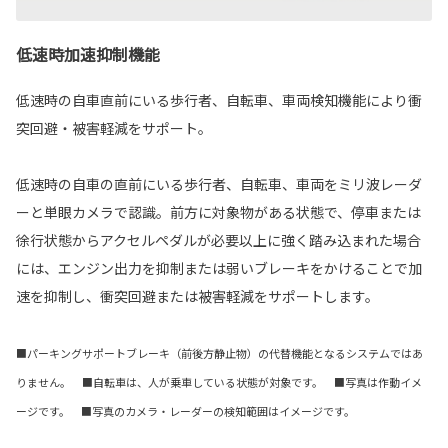
低速時加速抑制機能
低速時の自車直前にいる歩行者、自転車、車両検知機能により衝
突回避・被害軽減をサポート。
低速時の自車の直前にいる歩行者、自転車、車両をミリ波レーダ
ーと単眼カメラで認識。前方に対象物がある状態で、停車または
徐行状態からアクセルペダルが必要以上に強く踏み込まれた場合
には、エンジン出力を抑制または弱いブレーキをかけることで加
速を抑制し、衝突回避または被害軽減をサポートします。
■パーキングサポートブレーキ（前後方静止物）の代替機能となるシステムではあ
りません。 ■自転車は、人が乗車している状態が対象です。 ■写真は作動イメ
ージです。 ■写真のカメラ・レーダーの検知範囲はイメージです。