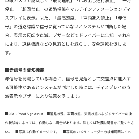
単眼カメラで認識した「最高速度」「はみ出し通行禁止」「一時
停止」「転回禁止」の道路標識をマルチインフォメーションディ
スプレイに表示。また、「最高速度」「車両進入禁止」「赤信
号」の道路標識や信号に従っていないとシステムが判断した場
合、表示の反転や点滅、ブザーなどでドライバーに告知。それら
により、道路標識などの見落としを減らし、安全運転を促しま
す。
■赤信号の告知機能
赤信号を認識している場合に、信号を見落として交差点に進入す
る可能性があるとシステムが判定した時には、ディスプレイの点
滅表示やブザーにより注意を促します。
■RSA：Road Sign Assist ■道路状況、車両状態、天候状態およびドライバーの操
作状態等によっては、作動しない場合があります。詳しくは取扱説明書をご覧くださ
い。 ■写真は作動イメージです。 ■写真のカメラ・レーダーの検知範囲はイメ