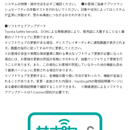
システムの特徴・操作方法を必ずご確認ください。 ■お客様ご自身でプリクラッ
シュセーフティの作動テストを行わないでください。対象や状況によってはシステム
が正常に作動せず、思わぬ事故につながるおそれがあります。
■ソフトウェアアップデート
Toyota Safety Senseは、DCMによる無線通信により、販売店に入庫することなく最
新のソフトウェアに更新できます。
※ソフトウェアの更新がある場合、ディスプレイオーディオに通知画面が表示されま
す。画面の指示に従ってすみやかに更新してください。
※お客様の安全や車両の保安基準に関わる重大なソフトウェア更新が必要になった
場合には、お客様の更新の許諾の有無にかかわらず、自動でソフトウェア更新を行
うことがあります。また、この場合にお客様が許諾していなかった他の機能も含め
て最新バージョンに更新される場合があります。
※ソフトウェアを更新すると、各機能の取り扱い方法が変わったり、機能が追加さ
れることがあります。変更・追加された内容は、toyota.jp内の取扱説明書ページに
ある最新の取扱説明書で確認することができます。 ※無線通信によるソフトウェ
アアップデートはT-Connect契約が必要です。