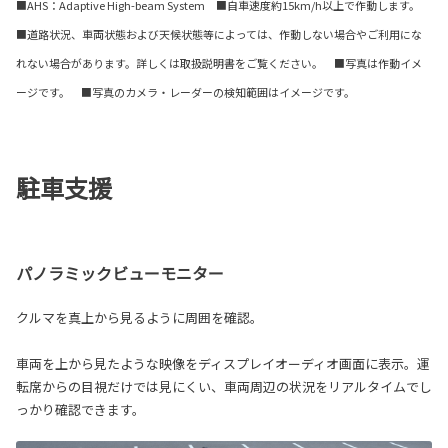
■AHS：Adaptive High-beam System ■自車速度約15km/h以上で作動します。
■道路状況、車両状態および天候状態等によっては、作動しない場合やご利用にな
れない場合があります。詳しくは取扱説明書をご覧ください。 ■写真は作動イメ
ージです。 ■写真のカメラ・レーダーの検知範囲はイメージです。
駐車支援
パノラミックビューモニター
クルマを真上から見るように周囲を確認。
車両を上から見たような映像をディスプレイオーディオ画面に表示。運
転席からの目視だけでは見にくい、車両周辺の状況をリアルタイムでし
っかり確認できます。