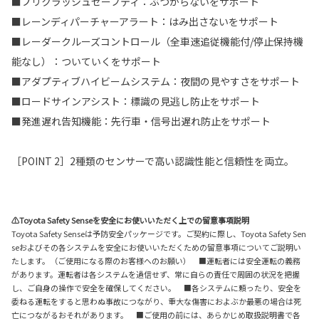
■プリクラッシュセーフティ：ぶつからないをサポート
■レーンディパーチャーアラート：はみ出さないをサポート
■レーダークルーズコントロール（全車速追従機能付/停止保持機
能なし）：ついていくをサポート
■アダプティブハイビームシステム：夜間の見やすさをサポート
■ロードサインアシスト：標識の見逃し防止をサポート
■発進遅れ告知機能：先行車・信号出遅れ防止をサポート
［POINT 2］2種類のセンサーで高い認識性能と信頼性を両立。
⚠Toyota Safety Senseを安全にお使いいただく上での留意事項説明
Toyota Safety Senseは予防安全パッケージです。ご契約に際し、Toyota Safety Sen
seおよびその各システムを安全にお使いいただくための留意事項についてご説明い
たします。（ご使用になる際のお客様へのお願い） ■運転者には安全運転の義務
があります。運転者は各システムを過信せず、常に自らの責任で周囲の状況を把握
し、ご自身の操作で安全を確保してください。 ■各システムに頼ったり、安全を
委ねる運転をすると思わぬ事故につながり、重大な傷害におよぶか最悪の場合は死
亡につながるおそれがあります。 ■ご使用の前には、あらかじめ取扱説明書で各