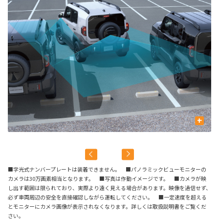
+
作
■字光式ナンバープレートは装着できません。 ■パノラミックビューモニターの
カメラは30万画素相当となります。 ■写真は作動イメージです。 ■カメラが映
し出す範囲は限られており、実際より遠く見える場合があります。映像を過信せず、
必ず車両周辺の安全を直接確認しながら運転してください。 ■一定速度を超える
とモニターにカメラ画像が表示されなくなります。詳しくは取扱説明書をご覧くだ
さい。