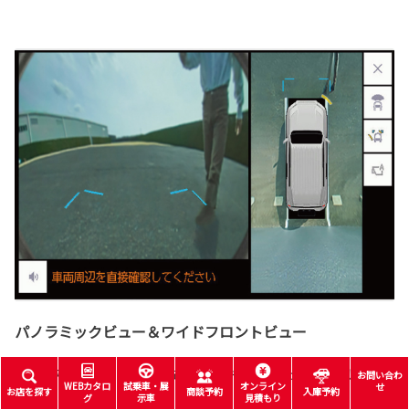
パノラミックビュー＆ワイドフロントビュー
見通しの悪い交差点等で、左右方向の状況確認をサポートしま
お問い合わ
WEBカタロ
試乗車・展
オンライン
せ
お店を探す
商談予約
入庫予約
す。
グ
示車
見積もり