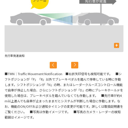
+
先行車発進告知
信
■TMN：Traffic Movement Notification ■右折矢印信号も検知可能です。 ■シ
フトポジションが「P」「R」以外でブレーキペダルを踏んで停車している時に作動
します。シフトポジションが「N」の時、またはレーダークルーズコントロール機能
で自車が停止した場合、さらにシフトポジションが「D」の時にブレーキホールドを
使用した場合は、ブレーキペダルを踏んでいなくても作動します。 ■先行車が約4
m以上進んでも自車が止まったままだとシステムが判断した場合に作動します。な
お、機能のON/OFFおよび通知タイミングの変更が可能です。詳しくは取扱説明書を
ご覧ください。 ■写真は作動イメージです。 ■写真のカメラ・レーダーの検知
範囲はイメージです。