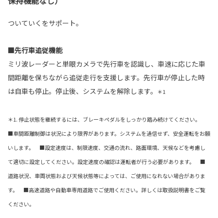
保持機能なし）
ついていくをサポート。
■先行車追従機能
ミリ波レーダーと単眼カメラで先行車を認識し、車速に応じた車
間距離を保ちながら追従走行を支援します。先行車が停止した時
は自車も停止。停止後、システムを解除します。
＊1
＊1. 停止状態を継続するには、ブレーキペダルをしっかり踏み続けてください。
■車間距離制御は状況により限界があります。システムを過信せず、安全運転をお願
いします。 ■設定速度は、制限速度、交通の流れ、路面環境、天候などを考慮し
て適切に設定してください。設定速度の確認は運転者が行う必要があります。 ■
道路状況、車両状態および天候状態等によっては、ご使用になれない場合がありま
す。 ■高速道路や自動車専用道路でご使用ください。詳しくは取扱説明書をご覧
ください。