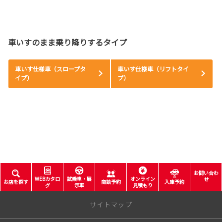
車いすのまま乗り降りするタイプ
車いす仕様車（スロープタ
車いす仕様車（リフトタイ
イプ）
プ）
お問い合わ
WEBカタロ
試乗車・展
オンライン
せ
お店を探す
商談予約
入庫予約
グ
示車
見積もり
サイトマップ