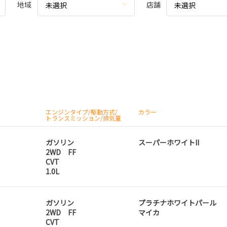
地域
店舗
未選択
未選択
エンジンタイプ/駆動方式/
カラー
トランスミッション/排気量
ガソリン
スーパーホワイトII
2WD FF
CVT
1.0L
ガソリン
プラチナホワイトパール
2WD FF
マイカ
CVT