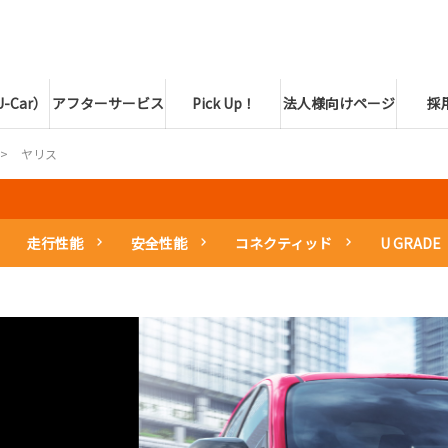
-Car）
アフターサービス
Pick Up！
法人様向けページ
採
ヤリス
走行性能
安全性能
コネクティッド
U GRADE