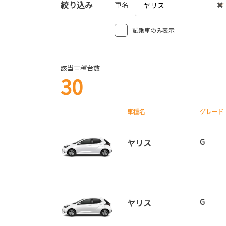
絞り込み
車名
ヤリス
試乗車のみ表示
該当車種台数
30
車種名
グレード
ヤリス
G
ヤリス
G