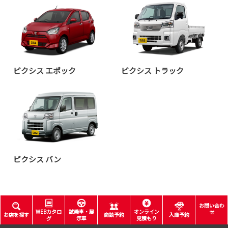
ピクシス エポック
ピクシス トラック
ピクシス バン
お問い合わ
WEBカタロ
試乗車・展
オンライン
せ
お店を探す
商談予約
入庫予約
グ
示車
見積もり