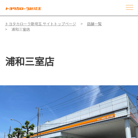
トヨタカローラ新埼玉 サイトトップページ
店舗一覧
浦和三室店
浦和三室店