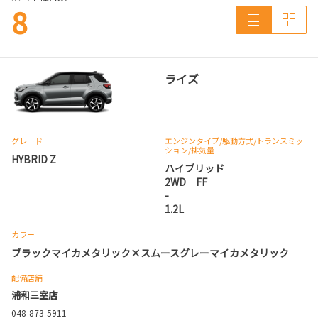
8
ライズ
グレード
エンジンタイプ
/駆動方式/
トランスミッ
ション
/排気量
HYBRID Z
ハイブリッド
2WD FF
-
1.2L
カラー
ブラックマイカメタリック×スムースグレーマイカメタリック
配備店舗
浦和三室店
048-873-5911