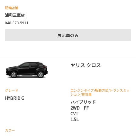
配備店舗
浦和三室店
048-873-5911
展示車のみ
ヤリス クロス
グレード
エンジンタイプ
/駆動方式/
トランスミッ
ション
/排気量
HYBRID G
ハイブリッド
2WD FF
CVT
1.5L
カラー