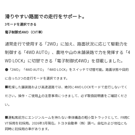
滑りやすい路面での走行をサポート。
3モードを選択できる
電子制御式4WD（CVT車）
通常走行で使用する「2WD」に加え、路面状況に応じて駆動力を
制御する「4WD AUTO」、農地や山の未舗装路で力を発揮する「4
WD LOCK」に切替できる「電子制御式4WD」を搭載しました。
●「2WD」「4WD AUTO」「4WD LOCK」をスイッチで切替可能。路面状態や目的
に合った3つの走行モードを選択できます。
■乾燥した舗装路および高速道路では、絶対に4WD LOCKモードで走行しないでく
ださい。操作・ご使用上の注意事項につきまして、必ず取扱説明書をご確認くださ
い。
■運転席前方にエンジンルームを持たない車体構造の軽小型トラックとして、FR用C
VT採用を初採用。2026年3月現在。トヨタ自動車（株）調べ。自社および他社にも
同時に初採用の車があります。