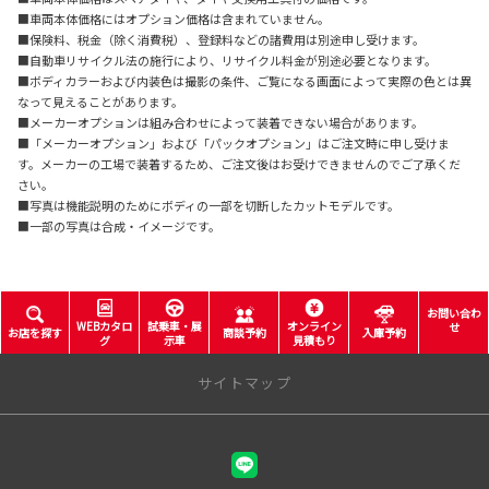
■車両本体価格にはオプション価格は含まれていません。
■保険料、税金（除く消費税）、登録料などの諸費用は別途申し受けます。
■自動車リサイクル法の施行により、リサイクル料金が別途必要となります。
■ボディカラーおよび内装色は撮影の条件、ご覧になる画面によって実際の色とは異
なって見えることがあります。
■メーカーオプションは組み合わせによって装着できない場合があります。
■「メーカーオプション」および「パックオプション」はご注文時に申し受けま
す。メーカーの工場で装着するため、ご注文後はお受けできませんのでご了承くだ
さい。
■写真は機能説明のためにボディの一部を切断したカットモデルです。
■一部の写真は合成・イメージです。
お問い合わ
WEBカタロ
試乗車・展
オンライン
せ
お店を探す
商談予約
入庫予約
グ
示車
見積もり
サイトマップ