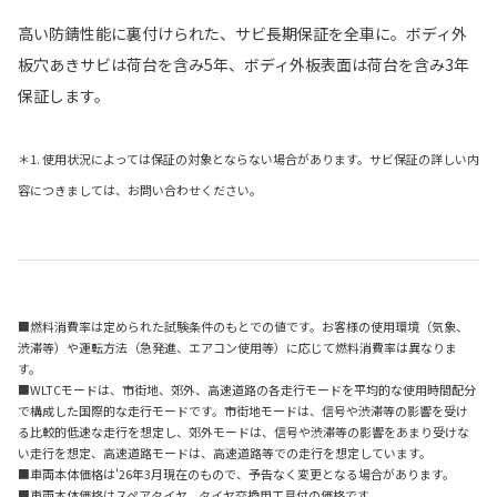
高い防錆性能に裏付けられた、サビ長期保証を全車に。ボディ外
板穴あきサビは荷台を含み5年、ボディ外板表面は荷台を含み3年
保証します。
＊1. 使用状況によっては保証の対象とならない場合があります。サビ保証の詳しい内
容につきましては、お問い合わせください。
■燃料消費率は定められた試験条件のもとでの値です。お客様の使用環境（気象、
渋滞等）や運転方法（急発進、エアコン使用等）に応じて燃料消費率は異なりま
す。
■WLTCモードは、市街地、郊外、高速道路の各走行モードを平均的な使用時間配分
で構成した国際的な走行モードです。市街地モードは、信号や渋滞等の影響を受け
る比較的低速な走行を想定し、郊外モードは、信号や渋滞等の影響をあまり受けな
い走行を想定、高速道路モードは、高速道路等での走行を想定しています。
■車両本体価格は'26年3月現在のもので、予告なく変更となる場合があります。
■車両本体価格はスペアタイヤ、タイヤ交換用工具付の価格です。