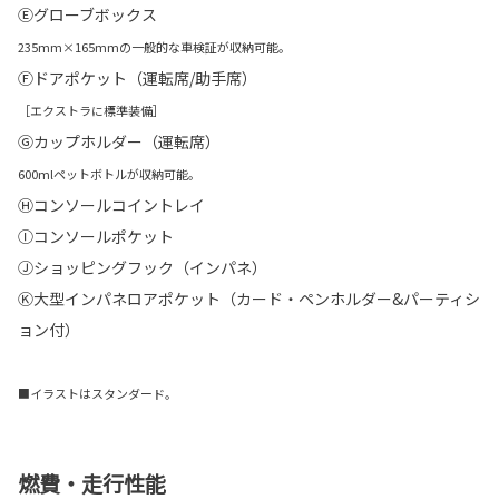
Ⓔグローブボックス
235mm×165mmの一般的な車検証が収納可能。
Ⓕドアポケット（運転席/助手席）
［エクストラに標準装備］
Ⓖカップホルダー（運転席）
600mlペットボトルが収納可能。
Ⓗコンソールコイントレイ
Ⓘコンソールポケット
Ⓙショッピングフック（インパネ）
Ⓚ大型インパネロアポケット（カード・ペンホルダー&パーティシ
ョン付）
■イラストはスタンダード。
燃費・走行性能