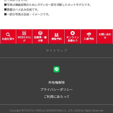
■写真は機能説明のためにボディの一部を切断したカットモデルです。
■画面はハメ込み合成です。
■一部の写真は合成・イメージです。
お問い合わ
WEBカタロ
試乗車・展
オンライン
せ
お店を探す
商談予約
入庫予約
グ
示車
見積もり
サイトマップ
所有権解除
プライバシーポリシー
ご利用にあたって
Copyright ©TOYOTA COROLLA SHINSAITAMA CO., LTD. 2018 ALL Rights Reserved.