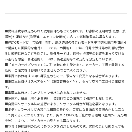
■燃料消費率は定められた試験条件のもとでの値です。お客様の使用環境(気象、渋
滞等)や運転方法(急発進、エアコン使用等)に応じて燃料消費率は異なります。
■WLTCモードは、市街地、郊外、高速道路の各走行モードを平均的な使用時間配分
で構成した国際的な走行モードです。市街地モードは、信号や渋滞等の影響を受け
る比較的低速な走行を想定し、郊外モードは、信号や渋滞等の影響をあまり受けな
い走行を想定、高速道路モードは、高速道路等での走行を想定しています。
■「メーカーオプション」はご注文時に申し受けます。メーカーの工場で装着する
ため、ご注文後はお受けできませんのでご了承ください。
■車両本体価格は'26年5月現在のもので、予告なく変更となる場合があります。
■車両本体価格はスペアタイヤ（車両装着タイヤ）、タイヤ交換用工具付の価格で
す。
■車両本体価格にはオプション価格は含まれていません。
■保険料、税金（除く消費税）、登録料などの諸費用は別途申し受けます。
■自動車リサイクル法の施行により、リサイクル料金が別途必要となります。
■ボディカラーおよび内装色は撮影の条件や、ご覧になる画面で実際の色とは異な
って見えることがあります。また、実車においてもご覧になる環境（屋内外、光の角
度等）により、ボディカラーの見え方は異なります。
■写真は機能説明のために各ランプを点灯したものです。実際の走行状態を示すも
のではありません。