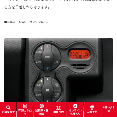
る方を日差しから守ります。
■写真はF（2WD・ガソリン車）。
お問い合わ
WEBカタロ
試乗車・展
オンライン
せ
お店を探す
商談予約
入庫予約
グ
示車
見積もり