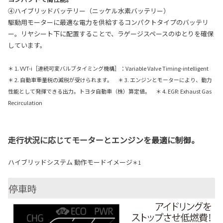
④ハイブリッドバッテリー（ニッケル水素バッテリー）
駆動用モーターに最適な電力を供給するコンパクトタイプのバッテリ
ー。リヤシート下に配置することで、ラゲージスペースのゆとりを確保
しています。
＊ 1. VVT-i［連続可変バルブタイミング機構］：Variable Valve Timing-intelligent
＊ 2. 自動車重量税の減税が受けられます。 ＊ 3. エンジンとモーターにより、動力
性能として発揮できる出力。トヨタ自動車（株）算定値。 ＊ 4. EGR: Exhaust Gas
Recirculation
走行状況に応じてモーターとエンジンを最適に制御。
ハイブリッドシステム 動作モードイメージ
＊1