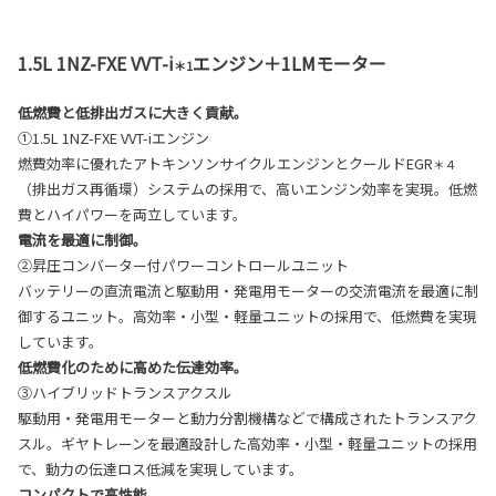
1.5L 1NZ-FXE VVT-i
エンジン＋1LMモーター
＊1
低燃費と低排出ガスに大きく貢献。
①1.5L 1NZ-FXE VVT-iエンジン
燃費効率に優れたアトキンソンサイクルエンジンとクールドEGR
＊４
（排出ガス再循環）システムの採用で、高いエンジン効率を実現。低燃
費とハイパワーを両立しています。
電流を最適に制御。
②昇圧コンバーター付パワーコントロールユニット
バッテリーの直流電流と駆動用・発電用モーターの交流電流を最適に制
御するユニット。高効率・小型・軽量ユニットの採用で、低燃費を実現
しています。
低燃費化のために高めた伝達効率。
③ハイブリッドトランスアクスル
駆動用・発電用モーターと動力分割機構などで構成されたトランスアク
スル。ギヤトレーンを最適設計した高効率・小型・軽量ユニットの採用
で、動力の伝達ロス低減を実現しています。
コンパクトで高性能。