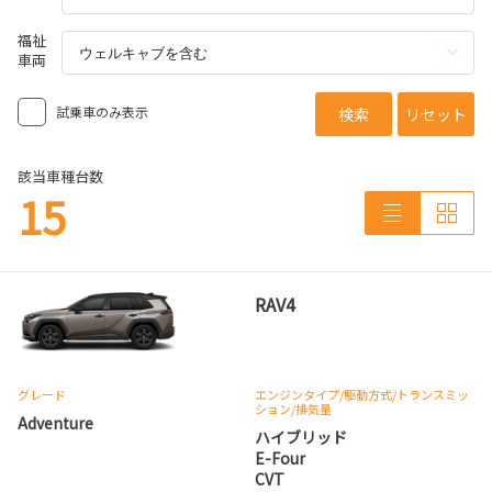
福祉
車両
試乗車のみ表示
検索
リセット
該当車種台数
15
RAV4
グレード
エンジンタイプ
/駆動方式/
トランスミッ
ション
/排気量
Adventure
ハイブリッド
E-Four
CVT