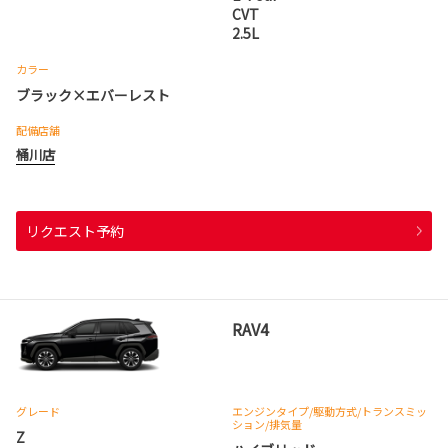
CVT
2.5L
カラー
ブラック×エバーレスト
配備店舗
桶川店
リクエスト予約
RAV4
グレード
エンジンタイプ
/駆動方式/
トランスミッ
ション
/排気量
Z